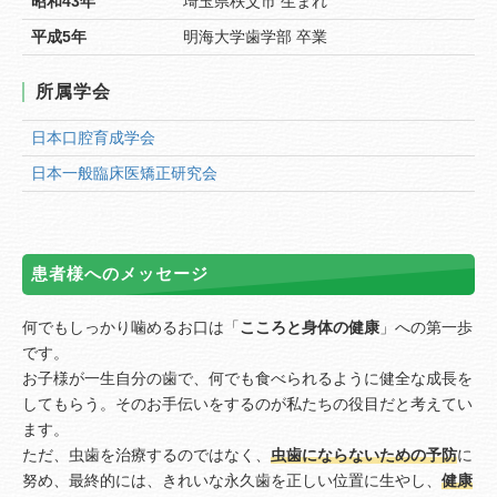
昭和43年
埼玉県秩父市 生まれ
平成5年
明海大学歯学部 卒業
所属学会
日本口腔育成学会
日本一般臨床医矯正研究会
患者様へのメッセージ
何でもしっかり噛めるお口は「
こころと身体の健康
」への第一歩
です。
お子様が一生自分の歯で、何でも食べられるように健全な成長を
してもらう。そのお手伝いをするのが私たちの役目だと考えてい
ます。
ただ、虫歯を治療するのではなく、
虫歯にならないための予防
に
努め、最終的には、きれいな永久歯を正しい位置に生やし、
健康