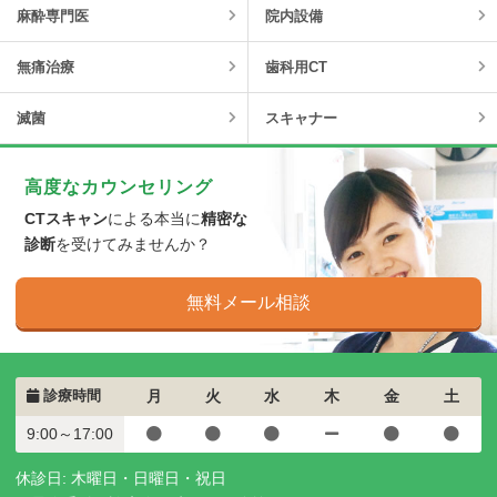
麻酔専門医
院内設備
無痛治療
歯科用CT
滅菌
スキャナー
高度なカウンセリング
CTスキャン
による本当に
精密な
診断
を受けてみませんか？
無料メール相談
診療時間
月
火
水
木
金
土
9:00～17:00
休診日: 木曜日・日曜日・祝日